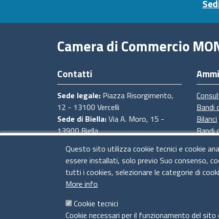
Sedi
Camera di Commercio MO
Contatti
Ammi
Sede legale:
Piazza Risorgimento,
Consul
12 - 13100 Vercelli
Bandi 
Sede di Biella:
Via A. Moro, 15 -
Bilanci
13900 Biella
Bandi 
Sede di Novara:
Via degli Avogadro,
Proced
Questo sito utilizza cookie tecnici e cookie ana
4 - 28100 Novara
Provve
essere installati, solo previo Suo consenso, co
Sede di Baveno:
Strada Statale del
tutti i cookies, selezionare le categorie di cook
Sempione, 4 - 28831 Baveno (VB)
More info
CF e Partita Iva:
02673830028
PEC:
cciaa@pec.pno.camcom.it
Cookie tecnici
Codice univoco ufficio fatturazione
Cookie necessari per il funzionamento del sito 