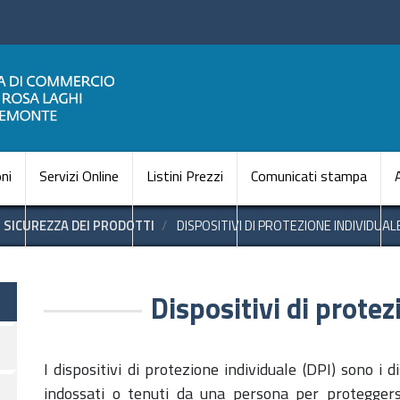
Salta
al
contenuto
principale
Navigazione princi
ni
Servizi Online
Listini Prezzi
Comunicati stampa
SICUREZZA DEI PRODOTTI
DISPOSITIVI DI PROTEZIONE INDIVIDUAL
i
Dispositivi di protez
I dispositivi di protezione individuale (DPI) sono i d
indossati o tenuti da una persona per proteggers