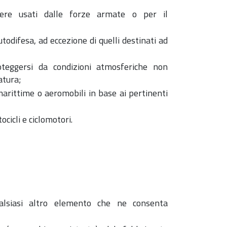
ssere usati dalle forze armate o per il
autodifesa, ad eccezione di quelli destinati ad
oteggersi da condizioni atmosferiche non
atura;
marittime o aeromobili in base ai pertinenti
cicli e ciclomotori.
ualsiasi altro elemento che ne consenta