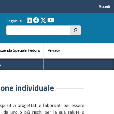
Menu p
Accedi
Seguici su:
Cerca
h
pale
Azienda Speciale Fedora
Privacy
E
ione individuale
ispositivi progettati e fabbricati per essere
i da uno o più rischi per la sua salute o