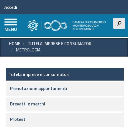
Menu profilo utente
Salta
Accedi
al
contenuto
principale
h
MENU
HOME
TUTELA IMPRESE E CONSUMATORI
METROLOGIA
Tutela imprese e consumatori
Tutela imprese e consumatori
Prenotazione appuntamenti
Brevetti e marchi
Protesti