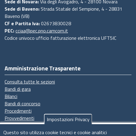
Sede di Novara:
Via degli Avogadro, 4 - 28100 Novara
Sede di Baveno:
Strada Statale del Sempione, 4 - 28831
Baveno (VB)
CF e Partita Iva:
02673830028
PEC:
cciaa@pec.pno.camcom.it
Codice univoco ufficio fatturazione elettronica UFT5IC
Amministrazione Trasparente
Consulta tutte le sezioni
Bandi di gara
Bilanci
Bandi di concorso
Procedimenti
Provvedimenti
Impostazioni Privacy
Seguici su
Questo sito utilizza cookie tecnici e cookie analitici