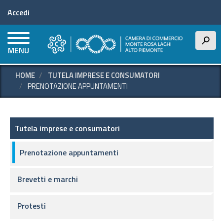
Menu profilo utente
Salta
Accedi
al
contenuto
principale
h
MENU
HOME
TUTELA IMPRESE E CONSUMATORI
PRENOTAZIONE APPUNTAMENTI
Tutela imprese e consumatori
Tutela imprese e consumatori
Prenotazione appuntamenti
Brevetti e marchi
Protesti