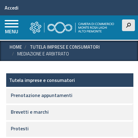
Menu profilo utente
Salta
Accedi
al
contenuto
principale
h
MENU
HOME
TUTELA IMPRESE E CONSUMATORI
MEDIAZIONE E ARBITRATO
Tutela imprese e consumatori
Tutela imprese e consumatori
Prenotazione appuntamenti
Brevetti e marchi
Protesti