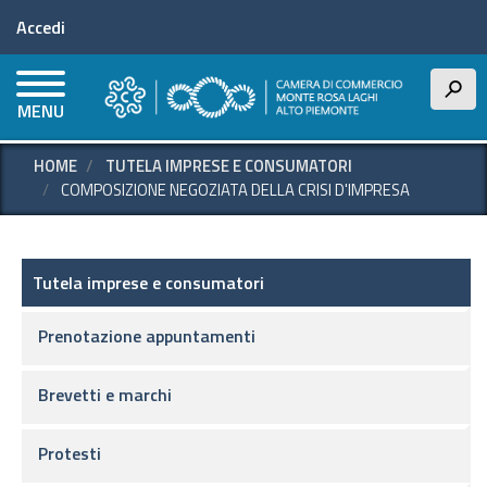
Menu profilo utente
Salta
Accedi
al
contenuto
principale
h
MENU
HOME
TUTELA IMPRESE E CONSUMATORI
COMPOSIZIONE NEGOZIATA DELLA CRISI D'IMPRESA
Tutela imprese e consumatori
Tutela imprese e consumatori
Prenotazione appuntamenti
Brevetti e marchi
Protesti