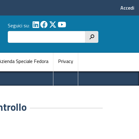
Menu p
Accedi
Seguici su:
Cerca
h
pale
Azienda Speciale Fedora
Privacy
ntrollo