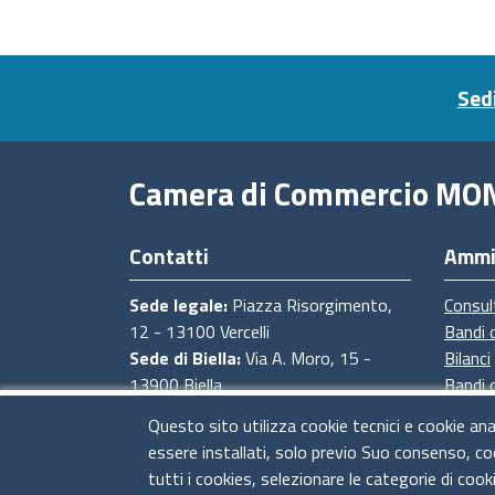
Footer menu
Sedi
Camera di Commercio MO
Contatti
Ammi
Sede legale:
Piazza Risorgimento,
Consul
12 - 13100 Vercelli
Bandi 
Sede di Biella:
Via A. Moro, 15 -
Bilanci
13900 Biella
Bandi 
Sede di Novara:
Via degli Avogadro,
Proced
Questo sito utilizza cookie tecnici e cookie ana
4 - 28100 Novara
Provve
essere installati, solo previo Suo consenso, co
Sede di Baveno:
Strada Statale del
tutti i cookies, selezionare le categorie di cook
Sempione, 4 - 28831 Baveno (VB)