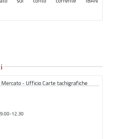
uato sul conto corrente IBAN
i
 Mercato - Ufficio Carte tachigrafiche
ì: 9.00-12.30