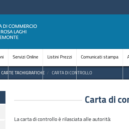
Salta
al
contenuto
principale
Navigazione princi
ni
Servizi Online
Listini Prezzi
Comunicati stampa
CARTE TACHIGRAFICHE
CARTA DI CONTROLLO
i
Carta di co
La carta di controllo è rilasciata alle autorità: