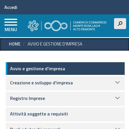
Menu profilo utente
Salta
Accedi
al
contenuto
principale
h
MENU
HOME
AVVIO E GESTIONE D'IMPRESA
Avvio e gestione d'impresa
Avvio e gestione d'impresa
Creazione e sviluppo d'impresa
Registro Imprese
Attività soggette a requisiti