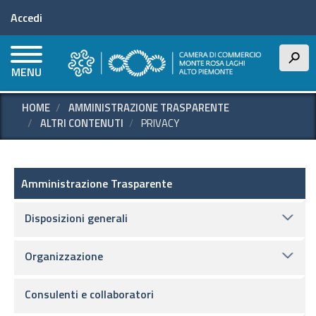
Menu profilo utente
Salta
Accedi
al
contenuto
principale
h
MENU
HOME
AMMINISTRAZIONE TRASPARENTE
ALTRI CONTENUTI
PRIVACY
Amministrazione Trasparente
Amministrazione Trasparente
Disposizioni generali
Organizzazione
Consulenti e collaboratori