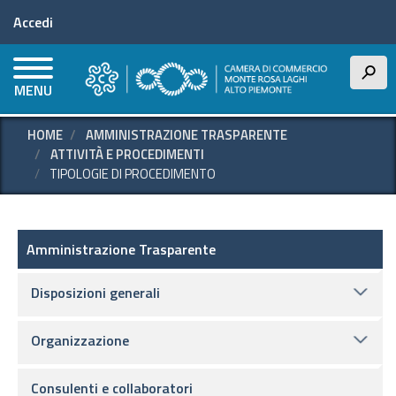
Menu profilo utente
Salta
Accedi
al
contenuto
principale
h
MENU
HOME
AMMINISTRAZIONE TRASPARENTE
ATTIVITÀ E PROCEDIMENTI
TIPOLOGIE DI PROCEDIMENTO
Amministrazione Trasparente
Amministrazione Trasparente
Disposizioni generali
Organizzazione
Consulenti e collaboratori