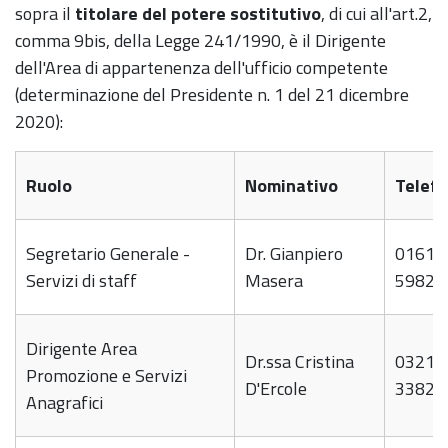
sopra il
titolare del potere sostitutivo
, di cui all'art.2,
comma 9bis, della Legge 241/1990, è il Dirigente
dell'Area di appartenenza dell'ufficio competente
(determinazione del Presidente n. 1 del 21 dicembre
2020):
Ruolo
Nominativo
Telef
Segretario Generale -
Dr. Gianpiero
0161-
Servizi di staff
Masera
59821
Dirigente Area
Dr.ssa Cristina
0321-
Promozione e Servizi
D'Ercole
33821
Anagrafici