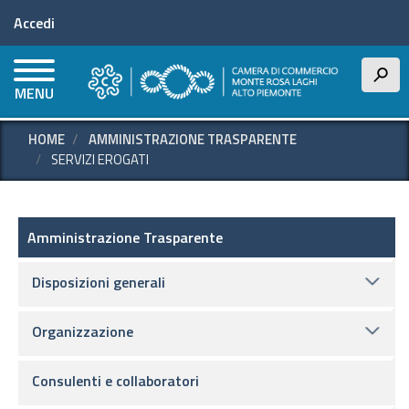
Menu profilo utente
Salta
Accedi
al
contenuto
principale
h
MENU
HOME
AMMINISTRAZIONE TRASPARENTE
SERVIZI EROGATI
Amministrazione Trasparente
Amministrazione Trasparente
Disposizioni generali
Organizzazione
Consulenti e collaboratori