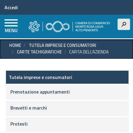
Menu profilo utente
Salta
Accedi
al
contenuto
principale
h
MENU
HOME
TUTELA IMPRESE E CONSUMATORI
CARTE TACHIGRAFICHE
CARTA DELL'AZIENDA
Tutela imprese e consumatori
Tutela imprese e consumatori
Prenotazione appuntamenti
Brevetti e marchi
Protesti