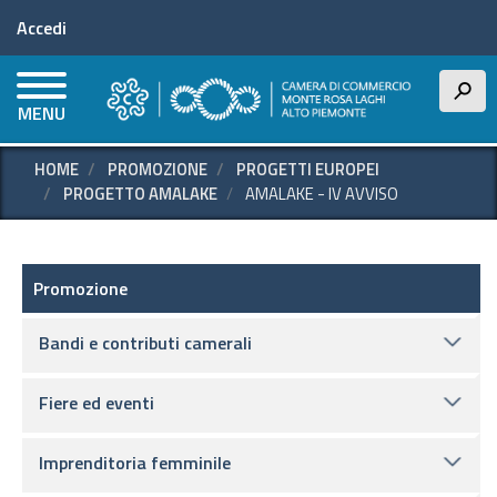
Menu profilo utente
Salta
Accedi
al
contenuto
principale
h
MENU
HOME
PROMOZIONE
PROGETTI EUROPEI
PROGETTO AMALAKE
AMALAKE - IV AVVISO
Promozione e supporto
Promozione
Bandi e contributi camerali
Fiere ed eventi
Imprenditoria femminile