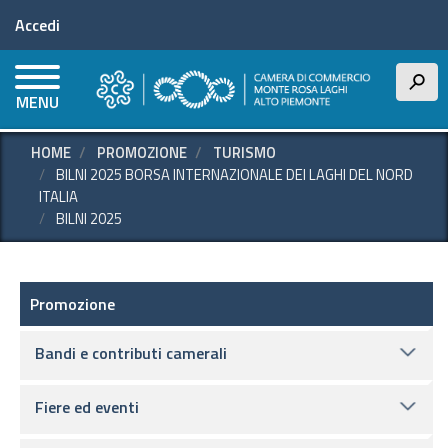
Menu profilo utente
Salta
Accedi
al
contenuto
principale
h
MENU
HOME
PROMOZIONE
TURISMO
BILNI 2025 BORSA INTERNAZIONALE DEI LAGHI DEL NORD
ITALIA
BILNI 2025
Promozione e supporto
Promozione
Bandi e contributi camerali
Fiere ed eventi