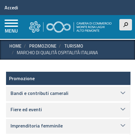
Menu profilo utente
Salta
Accedi
al
contenuto
principale
h
MENU
HOME
PROMOZIONE
TURISMO
MARCHIO DI QUALITÀ OSPITALITÀ ITALIANA
Promozione e supporto
Promozione
Bandi e contributi camerali
Fiere ed eventi
Imprenditoria femminile