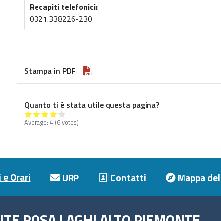
Recapiti telefonici:
0321.338226-230
Stampa in PDF
Quanto ti è stata utile questa pagina?
Average:
4
(6 votes)
 e Orari
URP
Contatti
Mappa del 
NTE ROSA LAGHI ALTO PIEMONTE