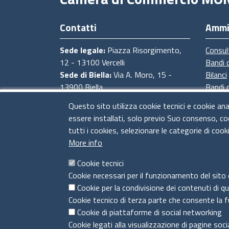
Contatti
Ammi
Sede legale:
Piazza Risorgimento,
Consul
12 - 13100 Vercelli
Bandi 
Sede di Biella:
Via A. Moro, 15 -
Bilanci
13900 Biella
Bandi 
Sede di Novara:
Via degli Avogadro,
Proced
Questo sito utilizza cookie tecnici e cookie ana
4 - 28100 Novara
Provve
essere installati, solo previo Suo consenso, co
Sede di Baveno:
Strada Statale del
tutti i cookies, selezionare le categorie di cook
Sempione, 4 - 28831 Baveno (VB)
More info
CF e Partita Iva:
02673830028
PEC:
cciaa@pec.pno.camcom.it
Cookie tecnici
Codice univoco ufficio fatturazione
Cookie necessari per il funzionamento del sito 
elettronica UFT5IC
Cookie per la condivisione dei contenuti di q
Cookie tecnico di terza parte che consente la f
Cookie di piattaforme di social networking
Cookie legati alla visualizzazione di pagine soci