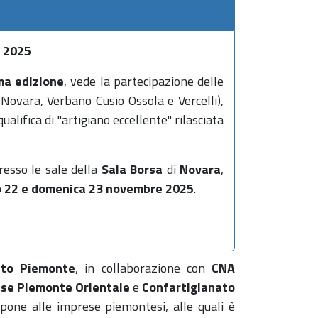
 2025
ma edizione
, vede la partecipazione delle
 Novara, Verbano Cusio Ossola e Vercelli),
ualifica di "artigiano eccellente" rilasciata
resso le sale della
Sala Borsa
di
Novara
,
 22 e domenica 23 novembre 2025
.
lto Piemonte
, in collaborazione con
CNA
ese Piemonte Orientale
e
Confartigianato
opone alle imprese piemontesi, alle quali è