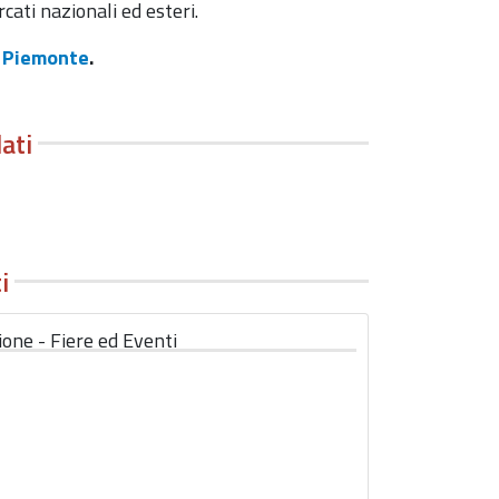
cati nazionali ed esteri.
e Piemonte
.
lati
i
one - Fiere ed Eventi