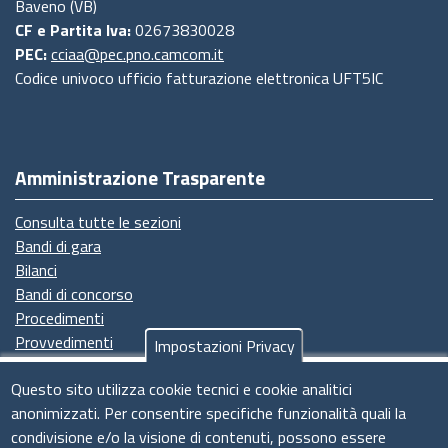
Baveno (VB)
CF e Partita Iva:
02673830028
PEC:
cciaa@pec.pno.camcom.it
Codice univoco ufficio fatturazione elettronica UFT5IC
Amministrazione Trasparente
Consulta tutte le sezioni
Bandi di gara
Bilanci
Bandi di concorso
Procedimenti
Provvedimenti
Impostazioni Privacy
Seguici su
Questo sito utilizza cookie tecnici e cookie analitici
anonimizzati. Per consentire specifiche funzionalità quali la
condivisione e/o la visione di contenuti, possono essere