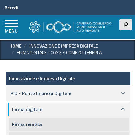
Menu profilo utente
Salta
Accedi
al
contenuto
principale
h
MENU
HOME
INNOVAZIONE E IMPRESA DIGITALE
FIRMA DIGITALE - COS'È E COME OTTENERLA
Innovazione e Impresa Digitale
Innovazione e Impresa Digitale
PID - Punto Impresa Digitale
Firma digitale
Firma remota