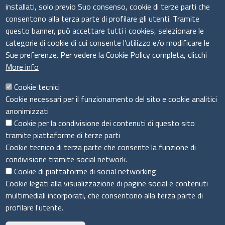
installati, solo previo Suo consenso, cookie di terze parti che
Il sistema camerale
consentono alla terza parte di profilare gli utenti. Tramite
questo banner, può accettare tutti i cookies, selezionare le
categorie di cookie di cui consente l’utilizzo e/o modificare le
Sue preferenze. Per vedere la Cookie Policy completa, clicchi
More info
Cookie tecnici
Cookie necessari per il funzionamento del sito e cookie analitici
anonimizzati
Cookie per la condivisione dei contenuti di questo sito
tramite piattaforme di terze parti
Cookie tecnico di terza parte che consente la funzione di
condivisione tramite social network.
Cookie di piattaforme di social networking
Menù privacy
Cookie Policy
Note legali
Privacy
Cookie legati alla visualizzazione di pagine social e contenuti
Dichiarazione di accessibilità
multimediali incorporati, che consentono alla terza parte di
profilare l'utente.
© 2021 Camera di Commercio MONTE ROSA LAGHI ALTO