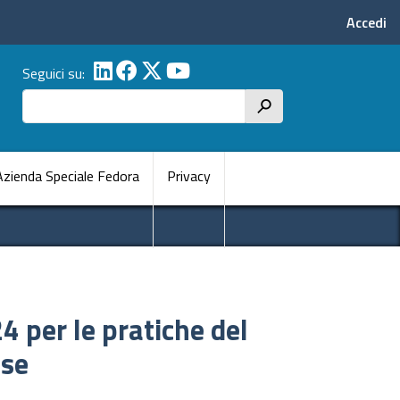
Menu p
Accedi
Seguici su:
Cerca
h
pale
Azienda Speciale Fedora
Privacy
24 per le pratiche del
ese