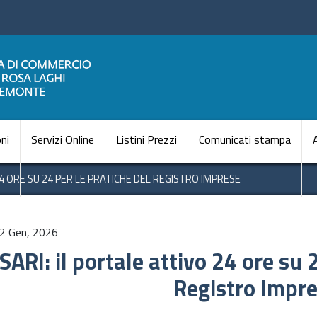
Salta
al
contenuto
principale
Navigazione princi
ni
Servizi Online
Listini Prezzi
Comunicati stampa
24 ORE SU 24 PER LE PRATICHE DEL REGISTRO IMPRESE
2 Gen, 2026
SARI: il portale attivo 24 ore su 
Registro Impr