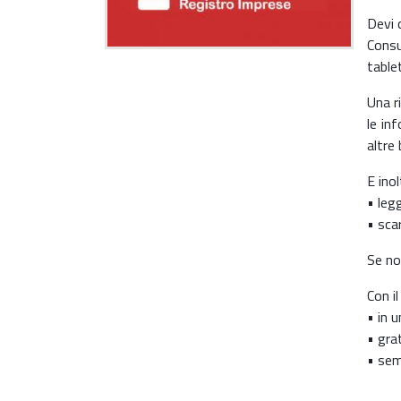
Devi 
Consu
tablet
Una r
le in
altre 
E inol
• legg
• sca
Se no
Con i
• in u
• gra
• sem