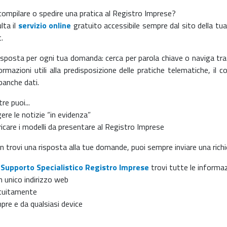
compilare o spedire una pratica al Registro Imprese?
lta il
servizio online
gratuito accessibile sempre dal sito della 
.
isposta per ogni tua domanda: cerca per parola chiave o naviga tr
formazioni utili alla predisposizione delle pratiche telematiche, il c
banche dati.
tre puoi...
ere le notizie “in evidenza”
ricare i modelli da presentare al Registro Imprese
n trovi una risposta alla tue domande, puoi sempre inviare una richi
l
Supporto Specialistico Registro Imprese
trovi tutte le informazi
n unico indirizzo web
tuitamente
pre e da qualsiasi device