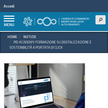
Menu profilo utente
Salta
Accedi
al
contenuto
principale
h
MENU
HOME
NOTIZIE
PID ACADEMY: FORMAZIONE SU DIGITALIZZAZIONE E
SOSTENIBILITÀ A PORTATA DI CLICK